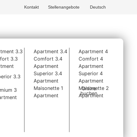
Kontakt
Stellenangebote
Deutsch
tment 3.3
Apartment 3.4
Apartment 4
ort 3.3
Comfort 3.4
Comfort 4
tment
Apartment
Apartment
Superior 3.4
Superior 4
erior 3.3
Apartment
Apartment
Maisonette 1
Maisonette 2
Online
emium 3
buchen
Apartment
Apartment
artment