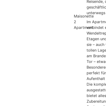
Reisende, 
geschäftli
unterwegs 
Maisonette
2
Im Apartm
Apartment
verbindet 
Wendeltre
Etagen und
sie – auch
tollen Lage
am Brande
Tor – etwa
Besondere
perfekt für
Aufenthalt
Die komple
ausgestatt
bietet alles
Zubereitu