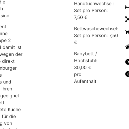
die
Handtuchwechsel:
ch
Set pro Person:
sind.
7,50 €
ent
Bettwäschewechsel:
eine
Set pro Person: 7,50
ppe 2
€
 damit ist
Babybett /
 wegen der
Hochstuhl:
 direkt
30,00 €
nburger
pro
s
Aufenthalt
s und
 Ihren
 geeignet.
tt
ete Küche
 für die
ng von