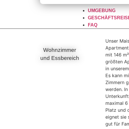
UMGEBUNG
GESCHÄFTSREIS
FAQ
Unser Mai
Apartment 
Wohnzimmer
Essbereic
mit 146 m²
und Essbereich
Untergesc
größten A
in unserem
Es kann mi
Zimmern g
werden. In
Unterkunf
maximal 6
Platz und 
eignet sie 
gut für Fa