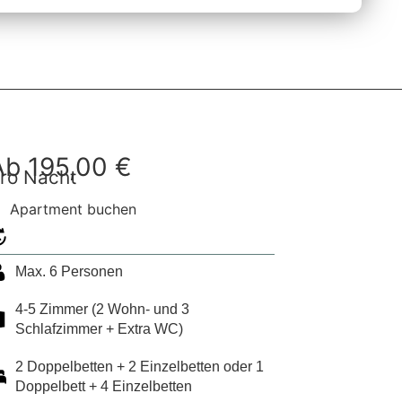
im
Integrierte Küche
Integrierte Küche
Ab 195,00 €
ro Nacht
s
Apartment buchen
Langzeitmiete anfragen
Max. 6 Personen
4-5 Zimmer (2 Wohn- und 3
Schlafzimmer + Extra WC)
2 Doppelbetten + 2 Einzelbetten oder 1
Doppelbett + 4 Einzelbetten