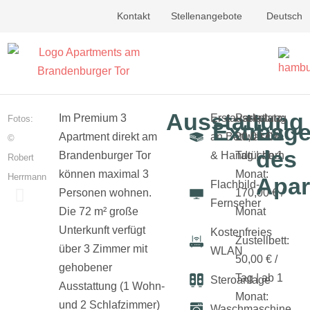
Kontakt
Stellenangebote
Deutsch
Ausstattung
Im Premium 3
Erstausstattung
Parkplatz:
Fotos:
Extras
Lag
Apartment direkt am
an Bettwäsche
20,00 € /
©
des
Brandenburger Tor
& Handtüchern
Tag | ab 1
Robert
können maximal 3
Monat:
Herrmann
Apar
Flachbild-
Personen wohnen.
170,00 € /
Fernseher
Die 72 m² große
Monat
Unterkunft verfügt
Kostenfreies
Zustellbett:
über 3 Zimmer mit
WLAN
50,00 € /
gehobener
Tag | ab 1
Steroanlage
Ausstattung (1 Wohn-
Monat:
und 2 Schlafzimmer)
Waschmaschine