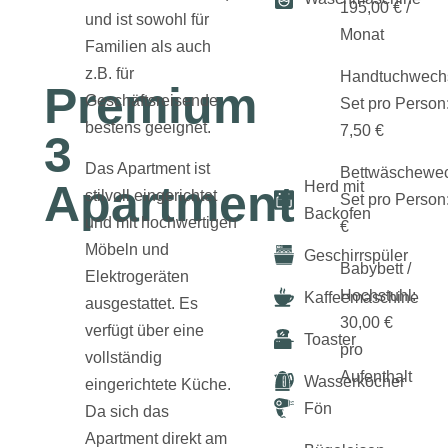
Wohnzimmer
Wohnzimmer
Essbereich
Flur
Schlafzimmer
Kleiderschrank
Schlafzimmer
Badezimmer
195,00 € /
und ist sowohl für
mit Einzelbett
mit
im
Monat
Familien als auch
Schlafzimmer
Doppelbett
z.B. für
Handtuchwechs
Premium
Geschäftsreisende
Set pro Person
bestens geeignet.
7,50 €
3
Das Apartment ist
Bettwäschewec
Apartment
Herd mit
stilvoll eingerichtet
Set pro Person
Backofen​
und mit hochwertigen
€
Möbeln und
Geschirrspüler
Babybett /
Elektrogeräten
Hochstuhl:
Kaffeemaschine
ausgestattet. Es
30,00 €
verfügt über eine
Toaster
pro
vollständig
Aufenthalt
Wasserkocher
eingerichtete Küche.
Fön
Da sich das
Apartment direkt am