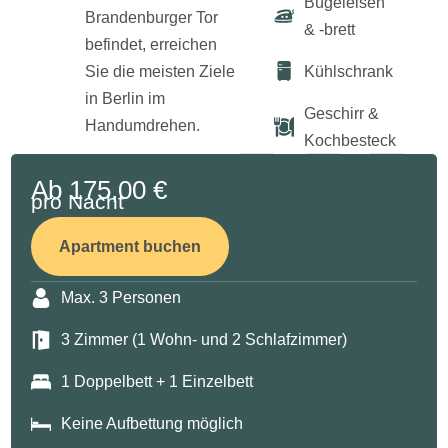
Bügeleisen
Brandenburger Tor
& -brett
befindet, erreichen
Kühlschrank
Sie die meisten Ziele
in Berlin im
Geschirr &
Handumdrehen.
Kochbesteck​
Ab 175,00 €
pro Nacht
Apartment buchen
Max. 3 Personen
3 Zimmer (1 Wohn- und 2 Schlafzimmer)
1 Doppelbett + 1 Einzelbett
Keine Aufbettung möglich